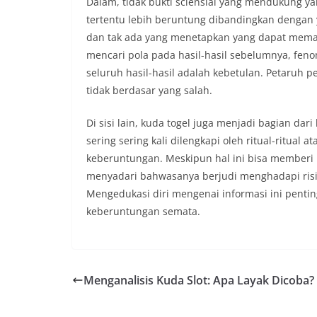
Dalam, tidak bukti sciensial yang mendukung
tertentu lebih beruntung dibandingkan dengan ya
dan tak ada yang menetapkan yang dapat mema
mencari pola pada hasil-hasil sebelumnya, fe
seluruh hasil-hasil adalah kebetulan. Petaruh p
tidak berdasar yang salah.
Di sisi lain, kuda togel juga menjadi bagian da
sering sering kali dilengkapi oleh ritual-ritua
keberuntungan. Meskipun hal ini bisa memberi
menyadari bahwasanya berjudi menghadapi risiko
Mengedukasi diri mengenai informasi ini penting
keberuntungan semata.
Menganalisis Kuda Slot: Apa Layak Dicoba?