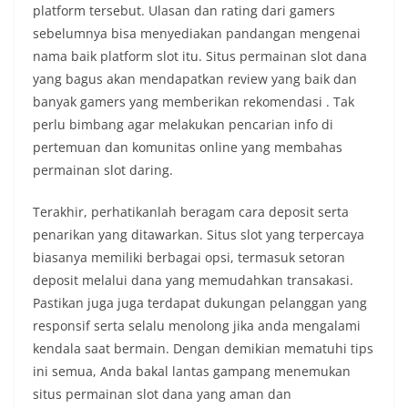
platform tersebut. Ulasan dan rating dari gamers
sebelumnya bisa menyediakan pandangan mengenai
nama baik platform slot itu. Situs permainan slot dana
yang bagus akan mendapatkan review yang baik dan
banyak gamers yang memberikan rekomendasi . Tak
perlu bimbang agar melakukan pencarian info di
pertemuan dan komunitas online yang membahas
permainan slot daring.
Terakhir, perhatikanlah beragam cara deposit serta
penarikan yang ditawarkan. Situs slot yang terpercaya
biasanya memiliki berbagai opsi, termasuk setoran
deposit melalui dana yang memudahkan transakasi.
Pastikan juga juga terdapat dukungan pelanggan yang
responsif serta selalu menolong jika anda mengalami
kendala saat bermain. Dengan demikian mematuhi tips
ini semua, Anda bakal lantas gampang menemukan
situs permainan slot dana yang aman dan