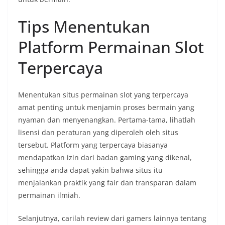
Tips Menentukan
Platform Permainan Slot
Terpercaya
Menentukan situs permainan slot yang terpercaya
amat penting untuk menjamin proses bermain yang
nyaman dan menyenangkan. Pertama-tama, lihatlah
lisensi dan peraturan yang diperoleh oleh situs
tersebut. Platform yang terpercaya biasanya
mendapatkan izin dari badan gaming yang dikenal,
sehingga anda dapat yakin bahwa situs itu
menjalankan praktik yang fair dan transparan dalam
permainan ilmiah.
Selanjutnya, carilah review dari gamers lainnya tentang