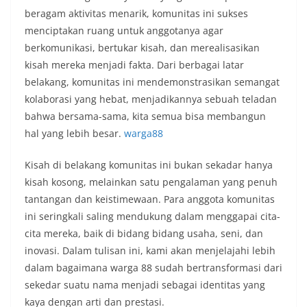
beragam aktivitas menarik, komunitas ini sukses
menciptakan ruang untuk anggotanya agar
berkomunikasi, bertukar kisah, dan merealisasikan
kisah mereka menjadi fakta. Dari berbagai latar
belakang, komunitas ini mendemonstrasikan semangat
kolaborasi yang hebat, menjadikannya sebuah teladan
bahwa bersama-sama, kita semua bisa membangun
hal yang lebih besar.
warga88
Kisah di belakang komunitas ini bukan sekadar hanya
kisah kosong, melainkan satu pengalaman yang penuh
tantangan dan keistimewaan. Para anggota komunitas
ini seringkali saling mendukung dalam menggapai cita-
cita mereka, baik di bidang bidang usaha, seni, dan
inovasi. Dalam tulisan ini, kami akan menjelajahi lebih
dalam bagaimana warga 88 sudah bertransformasi dari
sekedar suatu nama menjadi sebagai identitas yang
kaya dengan arti dan prestasi.