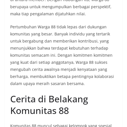
berupaya untuk mengumpulkan berbagai perspektif,
maka tiap pengalaman dijatuhkan nilai.
Pertumbuhan Warga 88 tidak lepas dari dukungan
komunitas yang besar. Banyak individu yang tertarik
untuk bergabung dan memberikan kontribusi, yang
menunjukkan bahwa terdapat kebutuhan terhadap
komunitas semacam ini. Dengan komitmen komitmen
yang kuat dari setiap anggotanya, Warga 88 sukses
mengubah cerita awalnya menjadi kenyataan yang
berharga, membuktikan betapa pentingnya kolaborasi
dalam upaya meraih sasaran bersama.
Cerita di Belakang
Komunitas 88
Komunitas 88 muncul sebagai kelompok yang spesial