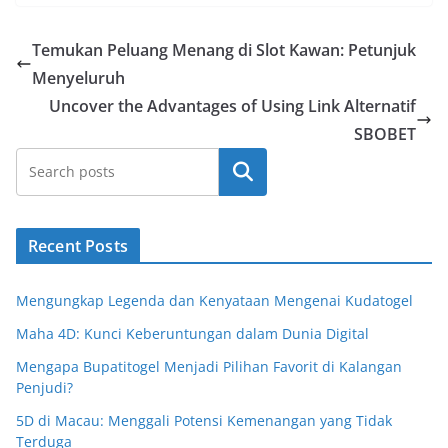
Temukan Peluang Menang di Slot Kawan: Petunjuk
Menyeluruh
Uncover the Advantages of Using Link Alternatif
SBOBET
Search
Recent Posts
Mengungkap Legenda dan Kenyataan Mengenai Kudatogel
Maha 4D: Kunci Keberuntungan dalam Dunia Digital
Mengapa Bupatitogel Menjadi Pilihan Favorit di Kalangan
Penjudi?
5D di Macau: Menggali Potensi Kemenangan yang Tidak
Terduga