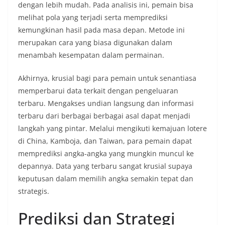
dengan lebih mudah. Pada analisis ini, pemain bisa
melihat pola yang terjadi serta memprediksi
kemungkinan hasil pada masa depan. Metode ini
merupakan cara yang biasa digunakan dalam
menambah kesempatan dalam permainan.
Akhirnya, krusial bagi para pemain untuk senantiasa
memperbarui data terkait dengan pengeluaran
terbaru. Mengakses undian langsung dan informasi
terbaru dari berbagai berbagai asal dapat menjadi
langkah yang pintar. Melalui mengikuti kemajuan lotere
di China, Kamboja, dan Taiwan, para pemain dapat
memprediksi angka-angka yang mungkin muncul ke
depannya. Data yang terbaru sangat krusial supaya
keputusan dalam memilih angka semakin tepat dan
strategis.
Prediksi dan Strategi