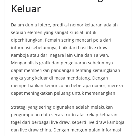
Keluar
Dalam dunia lotere, prediksi nomor keluaran adalah
sebuah elemen yang sangat krusial untuk
diperhitungkan. Pemain sering mencari pola dari
informasi sebelumnya, baik dari hasil live draw
Kamboja atau dari negara lain Cina dan Taiwan.
Menganalisis grafik dan pengeluaran sebelumnya
dapat memberikan pandangan tentang kemungkinan
angka yang keluar di masa mendatang. Dengan
memperhatikan kemunculan beberapa nomor, mereka
dapat meningkatkan peluang untuk memenangkan.
Strategi yang sering digunakan adalah melakukan
pengumpulan data secara rutin atas rekap keluaran
togel dari berbagai live draw, seperti live draw kamboja
dan live draw china. Dengan mengumpulan informasi