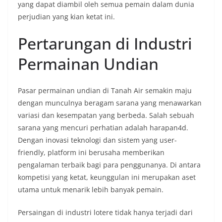
yang dapat diambil oleh semua pemain dalam dunia
perjudian yang kian ketat ini.
Pertarungan di Industri
Permainan Undian
Pasar permainan undian di Tanah Air semakin maju
dengan munculnya beragam sarana yang menawarkan
variasi dan kesempatan yang berbeda. Salah sebuah
sarana yang mencuri perhatian adalah harapan4d.
Dengan inovasi teknologi dan sistem yang user-
friendly, platform ini berusaha memberikan
pengalaman terbaik bagi para penggunanya. Di antara
kompetisi yang ketat, keunggulan ini merupakan aset
utama untuk menarik lebih banyak pemain.
Persaingan di industri lotere tidak hanya terjadi dari