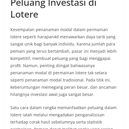
Peluang Investasi di
Lotere
Kesempatan penanaman modal dalam permainan
lotere seperti harapan4d menawarkan daya tarik yang
sangat unik bagi banyak individu. Karena jumlah para
pemain yang terus bertambah, pasar ini menjadi lebih
kompetitif, membuat peluang yang bagi menggapai
profit. Namun, penting diingat bahwasanya
penanaman modal di permainan lotere tak setara
seperti penanaman modal tradisional. Pada titik ini,
keberuntungan memegang peran besar, dan ancaman
hilangnya investasi awal juga sangat besar.
Satu cara dalam rangka memanfaatkan peluang dalam
lotere ialah melalui mengadakan penganalisisan
terhadap corak hasil sebelumnya serta statistik