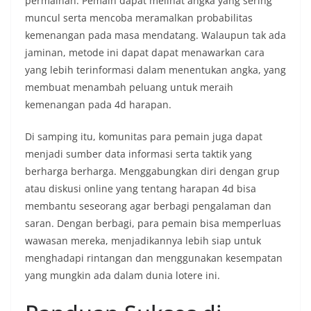
permainan. Pemain dapat melihat angka yang sering
muncul serta mencoba meramalkan probabilitas
kemenangan pada masa mendatang. Walaupun tak ada
jaminan, metode ini dapat dapat menawarkan cara
yang lebih terinformasi dalam menentukan angka, yang
membuat menambah peluang untuk meraih
kemenangan pada 4d harapan.
Di samping itu, komunitas para pemain juga dapat
menjadi sumber data informasi serta taktik yang
berharga berharga. Menggabungkan diri dengan grup
atau diskusi online yang tentang harapan 4d bisa
membantu seseorang agar berbagi pengalaman dan
saran. Dengan berbagi, para pemain bisa memperluas
wawasan mereka, menjadikannya lebih siap untuk
menghadapi rintangan dan menggunakan kesempatan
yang mungkin ada dalam dunia lotere ini.