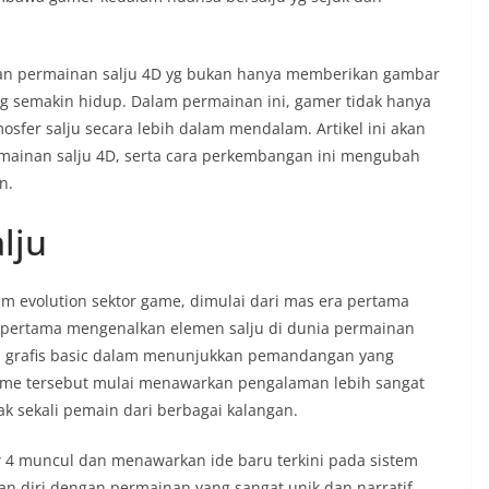
an permainan salju 4D yg bukan hanya memberikan gambar
 yg semakin hidup. Dalam permainan ini, gamer tidak hanya
fer salju secara lebih dalam mendalam. Artikel ini akan
ainan salju 4D, serta cara perkembangan ini mengubah
n.
lju
m evolution sektor game, dimulai dari mas era pertama
 pertama mengenalkan elemen salju di dunia permainan
n grafis basic dalam menunjukkan pemandangan yang
ame tersebut mulai menawarkan pengalaman lebih sangat
k sekali pemain dari berbagai kalangan.
 4 muncul dan menawarkan ide baru terkini pada sistem
n diri dengan permainan yang sangat unik dan narratif