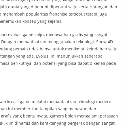
i dunia yang dipenuhi dipenuhi salju serta rintangan dan
a menambah popularitas franchise tersebut tetapi juga
menemukan konsep yang sejenis.
dari evolusi game salju, menawarkan grafis yang sangat
t. Dengan memanfaatkan menggunakan teknologi, Snow 4D
ndang pemain tidak hanya untuk menikmati keindahan salju
ntangan yang ada. Evolusi ini menunjukkan seberapa
asa berikutnya, dan potensi yang bisa dapat dikenali pada
dalam kreasi game melalui memanfaatkan teknologi modern.
inan ini memberikan tampilan yang menawan dan
grafis yang begitu nyata, gamers boleh mengalami perasaan
fek iklim dinamis dan karakter yang bergerak dengan sangat