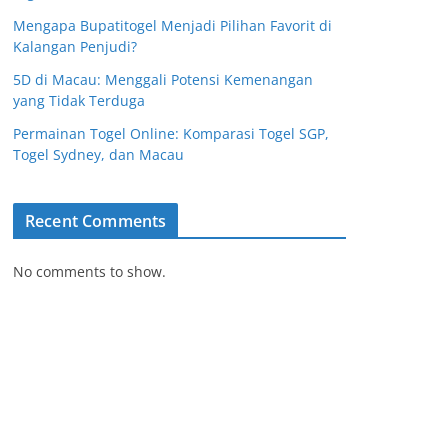
Mengapa Bupatitogel Menjadi Pilihan Favorit di
Kalangan Penjudi?
5D di Macau: Menggali Potensi Kemenangan
yang Tidak Terduga
Permainan Togel Online: Komparasi Togel SGP,
Togel Sydney, dan Macau
Recent Comments
No comments to show.