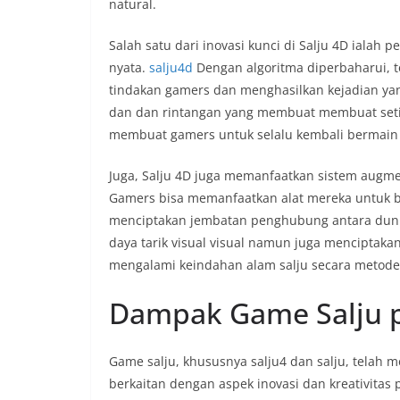
natural.
Salah satu dari inovasi kunci di Salju 4D ialah p
nyata.
salju4d
Dengan algoritma diperbaharui, t
tindakan gamers dan menghasilkan kejadian yang
dan dan rintangan yang membuat membuat set
membuat gamers untuk selalu kembali bermain 
Juga, Salju 4D juga memanfaatkan sistem augmen
Gamers bisa memanfaatkan alat mereka untuk b
menciptakan jembatan penghubung antara dunia 
daya tarik visual visual namun juga menciptak
mengalami keindahan alam salju secara metode
Dampak Game Salju 
Game salju, khususnya salju4 dan salju, telah
berkaitan dengan aspek inovasi dan kreativit