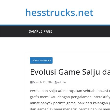
Skip
hesstrucks.net
to
content
SAMPLE PAGE
GAME ANDROID
Evolusi Game Salju 
March 11, 2026
admin
Permainan Salju 4D merupakan sebuah inovasi
grafis memukau dengan pengalaman interaktif y
minat banyak pecinta game, baik dari kalangan
dan gameplay yang menarik, permainan ini me