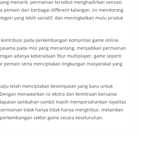
ang menarik, permainan tersebut menghadirkan sensasi
 pemain dari berbagai different kalangan. Ini mendorong
egori yang lebih variatif, dan meningkatkan mutu produk
n kontribusi pada perkembangan komunitas game online.
ekerjasama pada misi yang menantang, menjadikan permainan
engan adanya keberadaan fitur multiplayer, game seperti
ar pemain serta menciptakan lingkungan masyarakat yang
salju telah menciptakan kesempatan yang baru untuk
. Dengan menawarkan isi ekstra dan kemitraan bersama
ndapatan tambahan sambil masih mempertahankan loyalitas
ermainan tidak hanya tidak hanya menghibur, melainkan
am perkembangan sektor game secara keseluruhan.