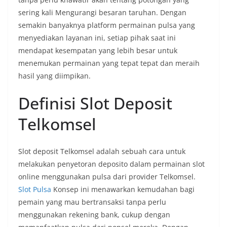
sering kali Mengurangi besaran taruhan. Dengan
semakin banyaknya platform permainan pulsa yang
menyediakan layanan ini, setiap pihak saat ini
mendapat kesempatan yang lebih besar untuk
menemukan permainan yang tepat tepat dan meraih
hasil yang diimpikan.
Definisi Slot Deposit
Telkomsel
Slot deposit Telkomsel adalah sebuah cara untuk
melakukan penyetoran deposito dalam permainan slot
online menggunakan pulsa dari provider Telkomsel.
Slot Pulsa
Konsep ini menawarkan kemudahan bagi
pemain yang mau bertransaksi tanpa perlu
menggunakan rekening bank, cukup dengan