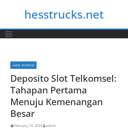
Skip
hesstrucks.net
to
content
GAME ANDROID
Deposito Slot Telkomsel:
Tahapan Pertama
Menuju Kemenangan
Besar
February 14, 2026
admin