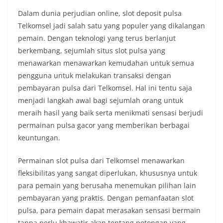
Dalam dunia perjudian online, slot deposit pulsa
Telkomsel jadi salah satu yang populer yang dikalangan
pemain. Dengan teknologi yang terus berlanjut
berkembang, sejumlah situs slot pulsa yang
menawarkan menawarkan kemudahan untuk semua
pengguna untuk melakukan transaksi dengan
pembayaran pulsa dari Telkomsel. Hal ini tentu saja
menjadi langkah awal bagi sejumlah orang untuk
meraih hasil yang baik serta menikmati sensasi berjudi
permainan pulsa gacor yang memberikan berbagai
keuntungan.
Permainan slot pulsa dari Telkomsel menawarkan
fleksibilitas yang sangat diperlukan, khususnya untuk
para pemain yang berusaha menemukan pilihan lain
pembayaran yang praktis. Dengan pemanfaatan slot
pulsa, para pemain dapat merasakan sensasi bermain
tanpa perlu khawatir akan tentang potongan yang