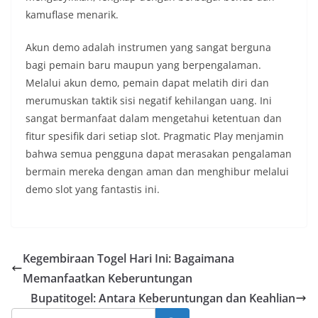
kamuflase menarik.
Akun demo adalah instrumen yang sangat berguna
bagi pemain baru maupun yang berpengalaman.
Melalui akun demo, pemain dapat melatih diri dan
merumuskan taktik sisi negatif kehilangan uang. Ini
sangat bermanfaat dalam mengetahui ketentuan dan
fitur spesifik dari setiap slot. Pragmatic Play menjamin
bahwa semua pengguna dapat merasakan pengalaman
bermain mereka dengan aman dan menghibur melalui
demo slot yang fantastis ini.
Kegembiraan Togel Hari Ini: Bagaimana
Memanfaatkan Keberuntungan
Bupatitogel: Antara Keberuntungan dan Keahlian