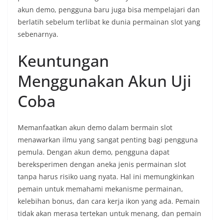
akun demo, pengguna baru juga bisa mempelajari dan
berlatih sebelum terlibat ke dunia permainan slot yang
sebenarnya.
Keuntungan
Menggunakan Akun Uji
Coba
Memanfaatkan akun demo dalam bermain slot
menawarkan ilmu yang sangat penting bagi pengguna
pemula. Dengan akun demo, pengguna dapat
bereksperimen dengan aneka jenis permainan slot
tanpa harus risiko uang nyata. Hal ini memungkinkan
pemain untuk memahami mekanisme permainan,
kelebihan bonus, dan cara kerja ikon yang ada. Pemain
tidak akan merasa tertekan untuk menang, dan pemain