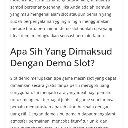
sambil bersenang-senang. Jika Anda adalah pemula
yang mau mengenal alam slot ataupun pemain yang
sudah berpengalaman yg ingin ingin menggunakan
metode baru, permainan demo slot adalah opsi yang
ideal demi meningkatkan sensasi bermain Kamu.
Apa Sih Yang Dimaksud
Dengan Demo Slot?
Slot demo merupakan tipe game mesin slot yang dapat
dimainkan secara gratis tanpa perlu merogoh uang
sungguhan. Ini menjadi cara yang ideal bagi pemain
untuk mengenal berbagai jenis slot game sebelumnya
pemain memutuskan apakah akan bermain dengan
uang riil. Dengan demo slot, pemain dapat mengalami
atmosfer permainan, mencoba fitur-fitur unik, dan