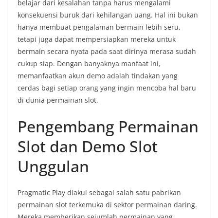
belajar dari kesalahan tanpa harus mengalami
konsekuensi buruk dari kehilangan uang. Hal ini bukan
hanya membuat pengalaman bermain lebih seru,
tetapi juga dapat mempersiapkan mereka untuk
bermain secara nyata pada saat dirinya merasa sudah
cukup siap. Dengan banyaknya manfaat ini,
memanfaatkan akun demo adalah tindakan yang
cerdas bagi setiap orang yang ingin mencoba hal baru
di dunia permainan slot.
Pengembang Permainan
Slot dan Demo Slot
Unggulan
Pragmatic Play diakui sebagai salah satu pabrikan
permainan slot terkemuka di sektor permainan daring.
Mereka memberikan sejumlah permainan yang