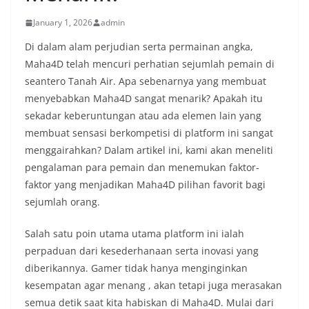
January 1, 2026
admin
Di dalam alam perjudian serta permainan angka,
Maha4D telah mencuri perhatian sejumlah pemain di
seantero Tanah Air. Apa sebenarnya yang membuat
menyebabkan Maha4D sangat menarik? Apakah itu
sekadar keberuntungan atau ada elemen lain yang
membuat sensasi berkompetisi di platform ini sangat
menggairahkan? Dalam artikel ini, kami akan meneliti
pengalaman para pemain dan menemukan faktor-
faktor yang menjadikan Maha4D pilihan favorit bagi
sejumlah orang.
Salah satu poin utama utama platform ini ialah
perpaduan dari kesederhanaan serta inovasi yang
diberikannya. Gamer tidak hanya menginginkan
kesempatan agar menang , akan tetapi juga merasakan
semua detik saat kita habiskan di Maha4D. Mulai dari