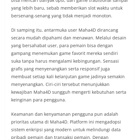
bisa mencari banyak opsi, dari game tradisional sampai
yang lebih baru, sebab memberikan slot waktu untuk
bersenang-senang yang tidak menjadi monoton.
Di samping itu, antarmuka user Maha4D dirancang
secara mudah dipahami dan menawan. Melalui desain
yang bersahabat user, para pemain bisa dengan
gampang menemukan game favorit mereka sendiri
suka tanpa harus mengalami kebingungan. Sensasi
grafis yang menyenangkan serta responsif juga
membuat setiap kali kelanjutan game jadinya semakin
menyenangkan. Ciri-ciri tersebut menunjukkan
kewajiban Maha4D sungguh mengerti kebutuhan serta
keinginan para pengguna.
Keamanan dan kenyamanan pengguna pun adalah
prioritas utama di Maha4D. Platform ini mengadopsi
sistem enkripsi yang modern untuk melindungi data
pribadi pemain dan transaksi pemain. Dengan