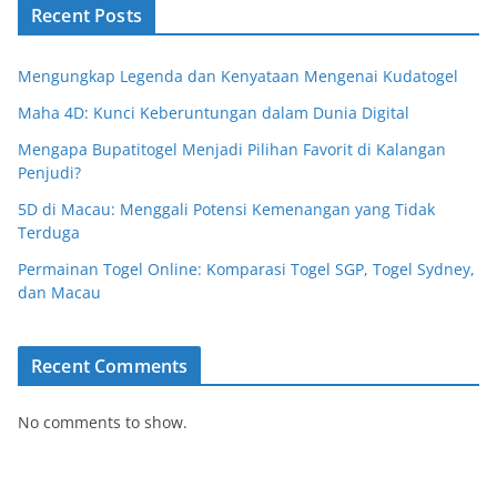
Recent Posts
Mengungkap Legenda dan Kenyataan Mengenai Kudatogel
Maha 4D: Kunci Keberuntungan dalam Dunia Digital
Mengapa Bupatitogel Menjadi Pilihan Favorit di Kalangan
Penjudi?
5D di Macau: Menggali Potensi Kemenangan yang Tidak
Terduga
Permainan Togel Online: Komparasi Togel SGP, Togel Sydney,
dan Macau
Recent Comments
No comments to show.