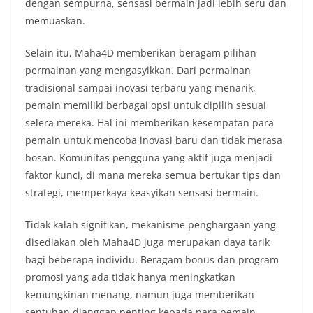
dengan sempurna, sensasi bermain jadi lebih seru dan
memuaskan.
Selain itu, Maha4D memberikan beragam pilihan
permainan yang mengasyikkan. Dari permainan
tradisional sampai inovasi terbaru yang menarik,
pemain memiliki berbagai opsi untuk dipilih sesuai
selera mereka. Hal ini memberikan kesempatan para
pemain untuk mencoba inovasi baru dan tidak merasa
bosan. Komunitas pengguna yang aktif juga menjadi
faktor kunci, di mana mereka semua bertukar tips dan
strategi, memperkaya keasyikan sensasi bermain.
Tidak kalah signifikan, mekanisme penghargaan yang
disediakan oleh Maha4D juga merupakan daya tarik
bagi beberapa individu. Beragam bonus dan program
promosi yang ada tidak hanya meningkatkan
kemungkinan menang, namun juga memberikan
sentuhan dianggap penting kepada para pemain.