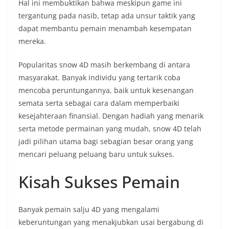
Hal ini membuktikan bahwa meskipun game ini
tergantung pada nasib, tetap ada unsur taktik yang
dapat membantu pemain menambah kesempatan
mereka.
Popularitas snow 4D masih berkembang di antara
masyarakat. Banyak individu yang tertarik coba
mencoba peruntungannya, baik untuk kesenangan
semata serta sebagai cara dalam memperbaiki
kesejahteraan finansial. Dengan hadiah yang menarik
serta metode permainan yang mudah, snow 4D telah
jadi pilihan utama bagi sebagian besar orang yang
mencari peluang peluang baru untuk sukses.
Kisah Sukses Pemain
Banyak pemain salju 4D yang mengalami
keberuntungan yang menakjubkan usai bergabung di