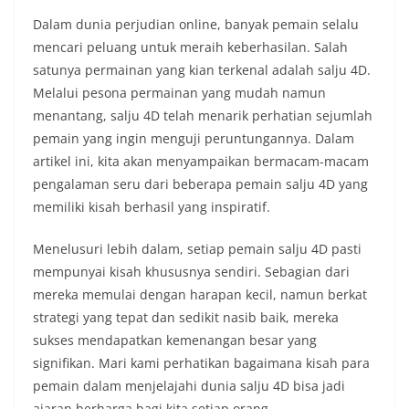
Dalam dunia perjudian online, banyak pemain selalu
mencari peluang untuk meraih keberhasilan. Salah
satunya permainan yang kian terkenal adalah salju 4D.
Melalui pesona permainan yang mudah namun
menantang, salju 4D telah menarik perhatian sejumlah
pemain yang ingin menguji peruntungannya. Dalam
artikel ini, kita akan menyampaikan bermacam-macam
pengalaman seru dari beberapa pemain salju 4D yang
memiliki kisah berhasil yang inspiratif.
Menelusuri lebih dalam, setiap pemain salju 4D pasti
mempunyai kisah khususnya sendiri. Sebagian dari
mereka memulai dengan harapan kecil, namun berkat
strategi yang tepat dan sedikit nasib baik, mereka
sukses mendapatkan kemenangan besar yang
signifikan. Mari kami perhatikan bagaimana kisah para
pemain dalam menjelajahi dunia salju 4D bisa jadi
ajaran berharga bagi kita setiap orang.