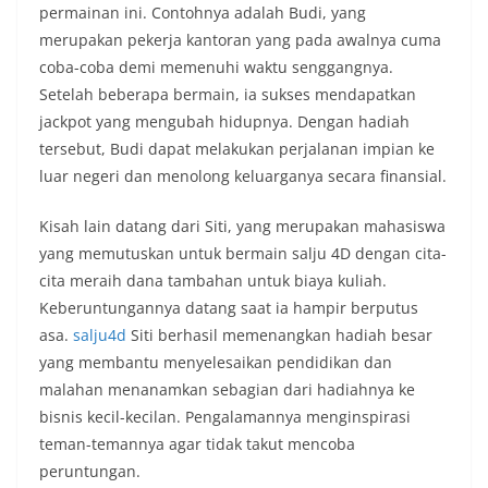
permainan ini. Contohnya adalah Budi, yang
merupakan pekerja kantoran yang pada awalnya cuma
coba-coba demi memenuhi waktu senggangnya.
Setelah beberapa bermain, ia sukses mendapatkan
jackpot yang mengubah hidupnya. Dengan hadiah
tersebut, Budi dapat melakukan perjalanan impian ke
luar negeri dan menolong keluarganya secara finansial.
Kisah lain datang dari Siti, yang merupakan mahasiswa
yang memutuskan untuk bermain salju 4D dengan cita-
cita meraih dana tambahan untuk biaya kuliah.
Keberuntungannya datang saat ia hampir berputus
asa.
salju4d
Siti berhasil memenangkan hadiah besar
yang membantu menyelesaikan pendidikan dan
malahan menanamkan sebagian dari hadiahnya ke
bisnis kecil-kecilan. Pengalamannya menginspirasi
teman-temannya agar tidak takut mencoba
peruntungan.