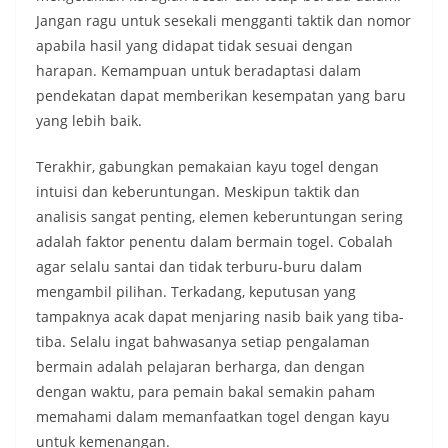
Jangan ragu untuk sesekali mengganti taktik dan nomor
apabila hasil yang didapat tidak sesuai dengan
harapan. Kemampuan untuk beradaptasi dalam
pendekatan dapat memberikan kesempatan yang baru
yang lebih baik.
Terakhir, gabungkan pemakaian kayu togel dengan
intuisi dan keberuntungan. Meskipun taktik dan
analisis sangat penting, elemen keberuntungan sering
adalah faktor penentu dalam bermain togel. Cobalah
agar selalu santai dan tidak terburu-buru dalam
mengambil pilihan. Terkadang, keputusan yang
tampaknya acak dapat menjaring nasib baik yang tiba-
tiba. Selalu ingat bahwasanya setiap pengalaman
bermain adalah pelajaran berharga, dan dengan
dengan waktu, para pemain bakal semakin paham
memahami dalam memanfaatkan togel dengan kayu
untuk kemenangan.