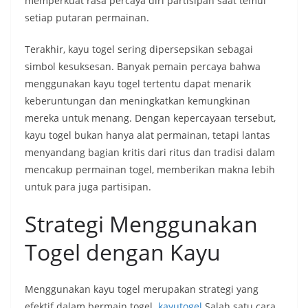
memperkuat rasa percaya diri partisipan saat temui
setiap putaran permainan.
Terakhir, kayu togel sering dipersepsikan sebagai
simbol kesuksesan. Banyak pemain percaya bahwa
menggunakan kayu togel tertentu dapat menarik
keberuntungan dan meningkatkan kemungkinan
mereka untuk menang. Dengan kepercayaan tersebut,
kayu togel bukan hanya alat permainan, tetapi lantas
menyandang bagian kritis dari ritus dan tradisi dalam
mencakup permainan togel, memberikan makna lebih
untuk para juga partisipan.
Strategi Menggunakan
Togel dengan Kayu
Menggunakan kayu togel merupakan strategi yang
efektif dalam bermain togel.
kayutogel
Salah satu cara